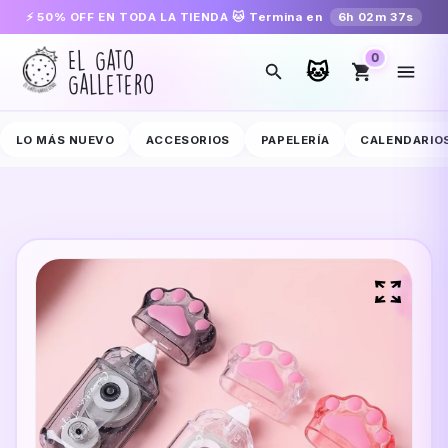
VÍOS A TODA COLOMBIA
CADA COMPRA AYUDA A UN GATITO RESCA
⚡ 50% OFF EN TODA LA TIENDA 🐱 Termina en
6h 02m 36s
El Gato
0
🐱
Galletero
LO MÁS NUEVO
ACCESORIOS
PAPELERÍA
CALENDARIO