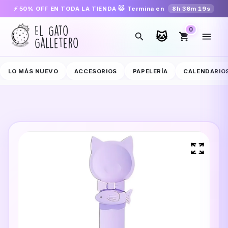
VÍOS A TODA COLOMBIA
CADA COMPRA AYUDA A UN GATITO RESCA
⚡ 50% OFF EN TODA LA TIENDA 🐱 Termina en
8h 36m 18s
El Gato
0
🐱
Galletero
LO MÁS NUEVO
ACCESORIOS
PAPELERÍA
CALENDARIO