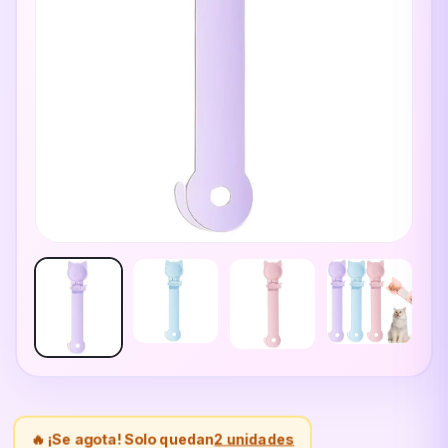
🔥 ¡Se agota! Solo quedan
2 unidades